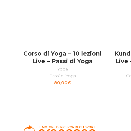
Corso di Yoga – 10 lezioni
Kunda
LEGGI TUTTO
Live – Passi di Yoga
Live 
Yoga
Passi di Yoga
Ce
80,00
€