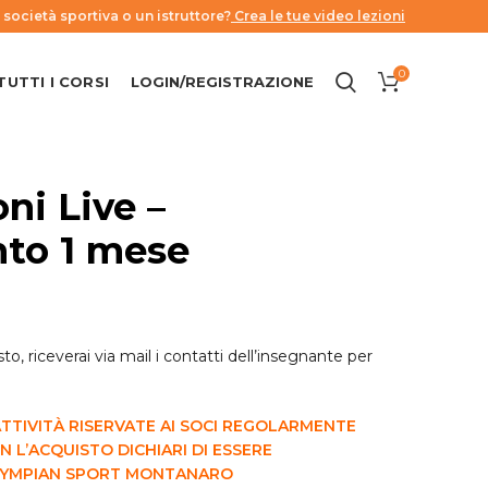
 società sportiva o un istruttore?
Crea le tue video lezioni
0
TUTTI I CORSI
LOGIN/REGISTRAZIONE
ni Live –
to 1 mese
, riceverai via mail i contatti dell’insegnante per
ATTIVITÀ RISERVATE AI SOCI REGOLARMENTE
 L’ACQUISTO DICHIARI DI ESSERE
 OLYMPIAN SPORT MONTANARO