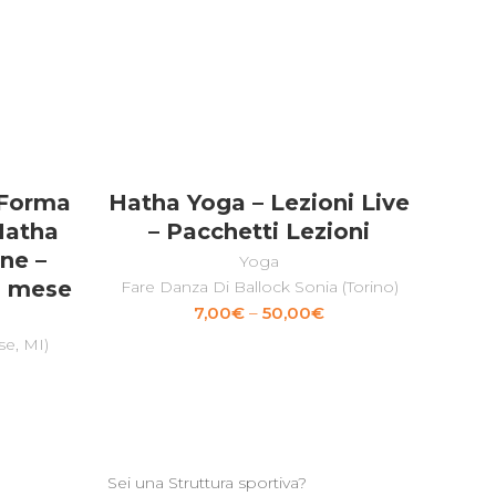
 Forma
Hatha Yoga – Lezioni Live
SCEGLI
Hatha
– Pacchetti Lezioni
ne –
Yoga
1 mese
Fare Danza Di Ballock Sonia (Torino)
7,00
€
–
50,00
€
se, MI)
Sei una Struttura sportiva?