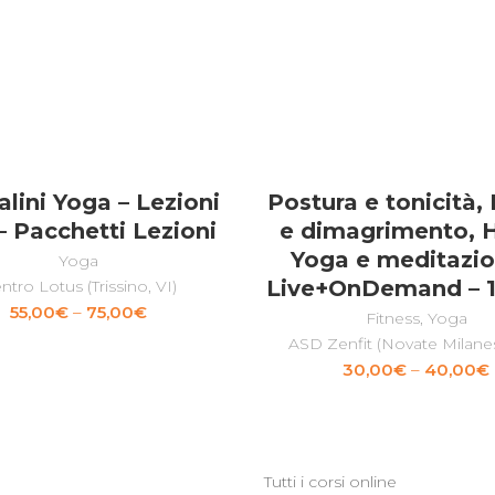
lini Yoga – Lezioni
Postura e tonicità,
SCEGLI
SCEGLI
– Pacchetti Lezioni
e dimagrimento, 
Yoga e meditazio
Yoga
Live+OnDemand – 
ntro Lotus (Trissino, VI)
55,00
€
–
75,00
€
Fitness
,
Yoga
ASD Zenfit (Novate Milane
30,00
€
–
40,00
€
Tutti i corsi online